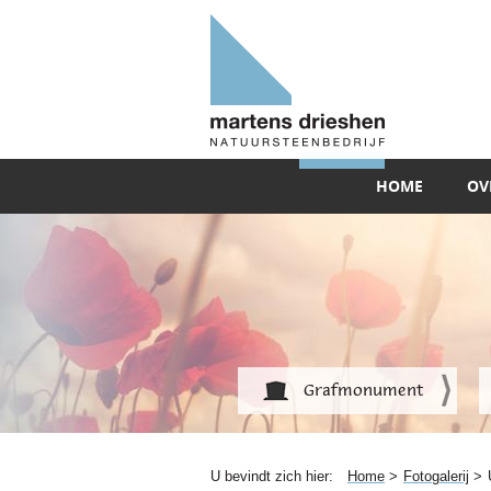
HOME
OV
Grafmonument
U bevindt zich hier:
Home
>
Fotogalerij
>