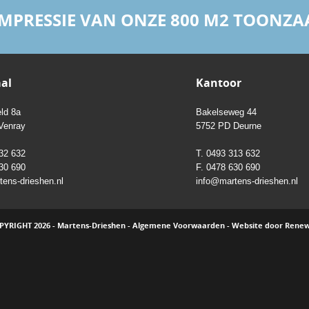
 IMPRESSIE VAN ONZE 800 M2 TOONZA
al
Kantoor
ld 8a
Bakelseweg 44
Venray
5752 PD Deurne
32 632
T. 0493 313 632
30 690
F. 0478 630 690
ens-drieshen.nl
info@martens-drieshen.nl
PYRIGHT 2026 - Martens-Drieshen -
Algemene Voorwaarden
-
Website door Rene