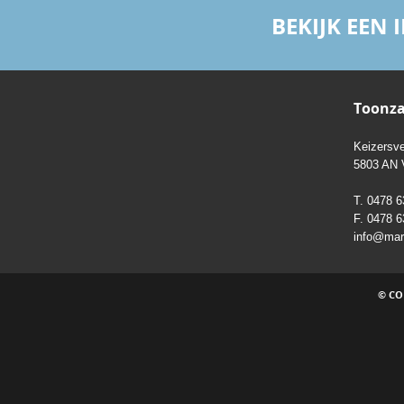
BEKIJK EEN
Toonza
Keizersve
5803 AN 
T. 0478 6
F. 0478 6
info@mart
© CO