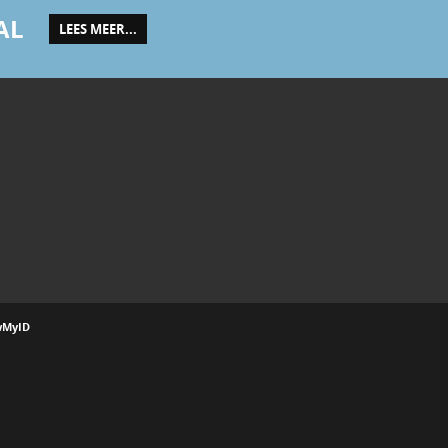
AL
LEES MEER...
wMyID