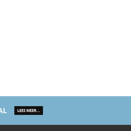
AL
LEES MEER...